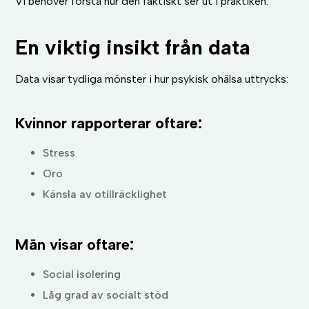
Vi behöver förstå hur den faktiskt ser ut i praktiken.
En viktig insikt från data
Data visar tydliga mönster i hur psykisk ohälsa uttrycks:
Kvinnor rapporterar oftare:
Stress
Oro
Känsla av otillräcklighet
Män visar oftare:
Social isolering
Låg grad av socialt stöd