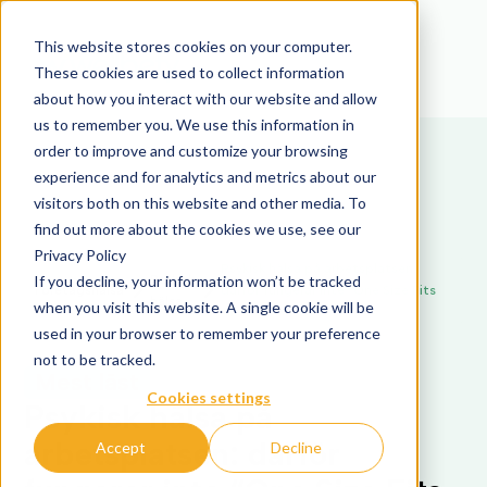
This website stores cookies on your computer.
These cookies are used to collect information
about how you interact with our website and allow
us to remember you. We use this information in
order to improve and customize your browsing
experience and for analytics and metrics about our
visitors both on this website and other media. To
find out more about the cookies we use, see our
Privacy Policy
Psykisk hälsa på arbetsplatsen:
If you decline, your information won’t be tracked
Psykisk
Företagshälsa
därför fungerar inte “One Size Fits
hälsa
when you visit this website. A single cookie will be
All”
used in your browser to remember your preference
not to be tracked.
Mest läst
Cookies settings
Psykisk hälsa på
arbetsplatsen: därför
Accept
Decline