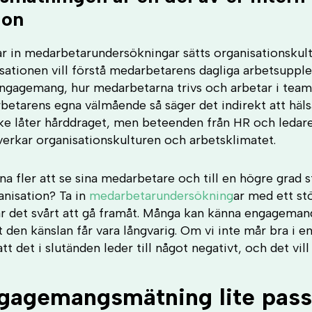
ion
ar in medarbetarundersökningar sätts organisationskult
sationen vill förstå medarbetarens dagliga arbetsupple
 engagemang, hur medarbetarna trivs och arbetar i team
tarens egna välmående så säger det indirekt att häls
ske låter hårddraget, men beteenden från HR och ledare
erkar organisationskulturen och arbetsklimatet.
na fler att se sina medarbetare och till en högre grad st
nisation? Ta in
medarbetarundersökning
ar med ett stö
r det svårt att gå framåt. Många kan känna engagemang
tt den känslan får vara långvarig. Om vi inte mår bra i
 att det i slutänden leder till något negativt, och det vill
gagemangsmätning lite pas