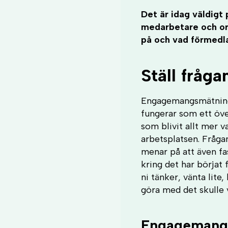
Det är idag väldig
medarbetare och org
på och vad förmedla
Ställ fråg
Engagemangsmätning
fungerar som ett öve
som blivit allt mer v
arbetsplatsen. Frågan
menar på att även fa
kring det har börjat 
ni tänker, vänta lit
göra med det skulle v
Engagemangsm