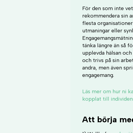
För den som inte vet
rekommendera sin arb
flesta organisation
utmaningar eller syn
Engagemangsmätninga
tänka längre än så fö
upplevda hälsan och v
och trivs på sin arb
andra, men även spri
engagemang.
Läs mer om hur ni k
kopplat till individ
Att börja me