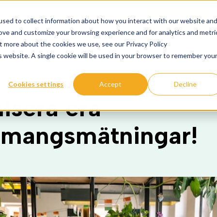
sed to collect information about how you interact with our website an
Logga in
Kontakta sälj
Kunskap
Om oss
rove and customize your browsing experience and for analytics and metri
ut more about the cookies we use, see our Privacy Policy
is website. A single cookie will be used in your browser to remember you
ing
Modernisera era engagemangsmätningar!
Cookies settings
Accept
Decline
isera era
mangsmätningar!