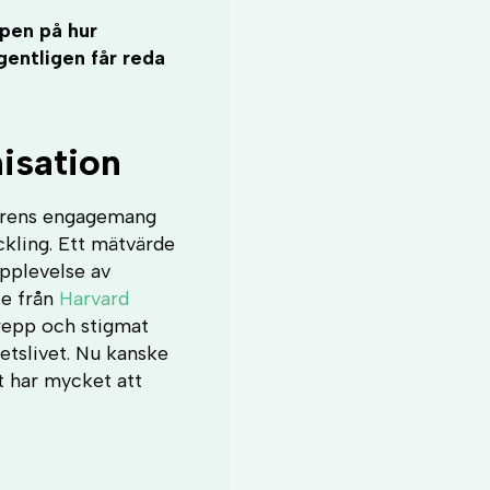
pen på hur
gentligen får reda
isation
arens engagemang
ckling. Ett mätvärde
upplevelse av
ie från
Harvard
grepp och stigmat
betslivet. Nu kanske
t har mycket att