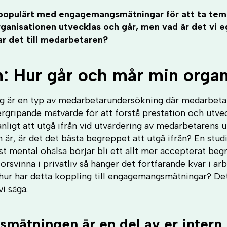
t populärt med engagemangsmätningar för att ta tem
anisationen utvecklas och går, men vad är det vi e
r det till medarbetaren?
an: Hur går och mår min organ
 är en typ av medarbetarundersökning där medarbet
rgripande mätvärde för att förstå prestation och utve
anligt att utgå ifrån vid utvärdering av medarbetarens 
 är, är det det bästa begreppet att utgå ifrån? En stud
st mental ohälsa börjar bli ett allt mer accepterat be
försvinna i privatliv så hänger det fortfarande kvar i ar
e, hur har detta koppling till engagemangsmätningar? De
i säga.
ätningen är en del av er intern