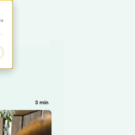
d
cs
r
3 min