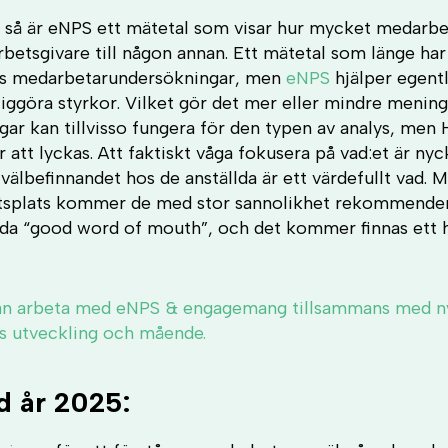
 så är eNPS ett mätetal som visar hur mycket medarbe
etsgivare till någon annan. Ett mätetal som länge har 
ers medarbetarundersökningar, men
eNPS
hjälper egentl
liggöra styrkor. Vilket gör det mer eller mindre mening
r kan tillvisso fungera för den typen av analys, men
r att lyckas. Att faktiskt våga fokusera på vad:et är ny
älbefinnandet hos de anställda är ett värdefullt vad. M
etsplats kommer de med stor sannolikhet rekommendera
da “good word of mouth”, och det kommer finnas ett hå
an arbeta med eNPS & engagemang tillsammans med n
ens utveckling och mående.
d år 2025: