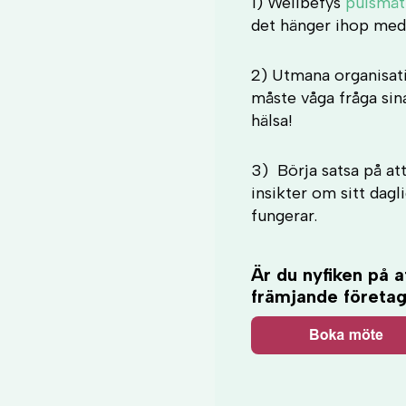
1) Wellbefys
pulsmät
det hänger ihop med 
2) Utmana organisati
måste våga fråga sin
hälsa!
3) Börja satsa på at
insikter om sitt dagl
fungerar.
Är du nyfiken på 
främjande företag