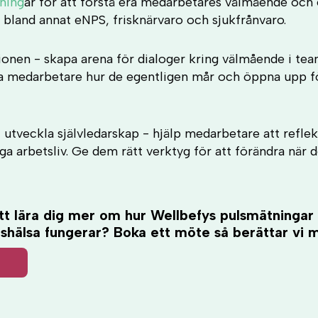
ning
ar för att förstå era medarbetares välmående oc
bland annat eNPS, frisknärvaro och sjukfrånvaro.
onen - skapa arena för dialoger kring välmående i te
a medarbetare hur de egentligen mår och öppna upp fö
t utveckla självledarskap - hjälp medarbetare att refle
iga arbetsliv. Ge dem rätt verktyg för att förändra när 
att lära dig mer om hur Wellbefys pulsmätningar
shälsa fungerar? Boka ett möte så berättar vi 