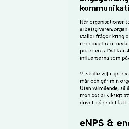
kommunikat
När organisationer t
arbetsgivaren/organi
ställer frågor kring
men inget om medarbe
prioriteras. Det kan
influenserna som påv
Vi skulle vilja uppma
mår och går min orga
Utan välmående, så ä
men det är viktigt a
drivet, så är det lätt
eNPS & en