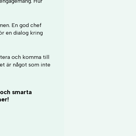
h engagemang. Hur
amen. En god chef
r en dialog kring
ktera och komma till
det är något som inte
 och smarta
mer!