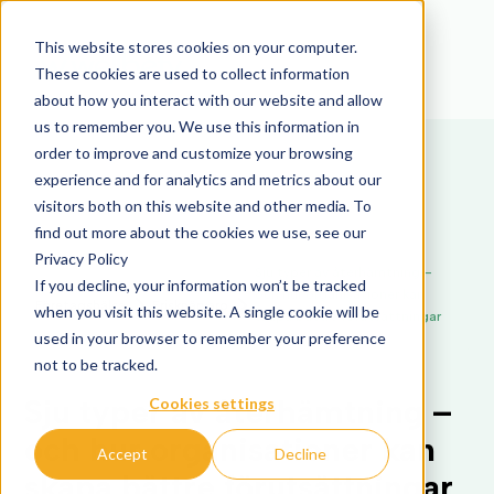
This website stores cookies on your computer.
These cookies are used to collect information
about how you interact with our website and allow
us to remember you. We use this information in
order to improve and customize your browsing
experience and for analytics and metrics about our
visitors both on this website and other media. To
find out more about the cookies we use, see our
Privacy Policy
Sju typer av återhämtning –
If you decline, your information won’t be tracked
och hur organisationer kan
Företagshälsa
Frisknärvaro
when you visit this website. A single cookie will be
skapa bättre förutsättningar
used in your browser to remember your preference
för alla
not to be tracked.
Sju typer av återhämtning –
Cookies settings
och hur organisationer kan
Accept
Decline
skapa bättre förutsättningar